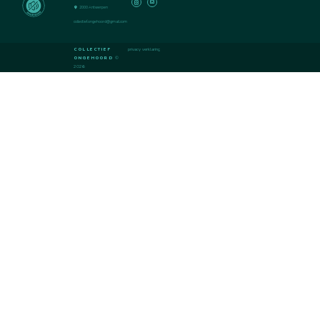
ONGEHOORD
2000 Antwerpen
collectief.ongehoord@gmail.com
COLLECTIEF
privacy verklaring
ONGEHOORD
©
2026